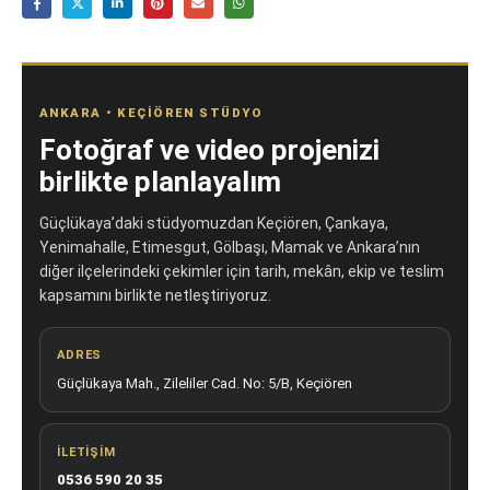
ANKARA • KEÇIÖREN STÜDYO
Fotoğraf ve video projenizi
birlikte planlayalım
Güçlükaya’daki stüdyomuzdan Keçiören, Çankaya,
Yenimahalle, Etimesgut, Gölbaşı, Mamak ve Ankara’nın
diğer ilçelerindeki çekimler için tarih, mekân, ekip ve teslim
kapsamını birlikte netleştiriyoruz.
ADRES
Güçlükaya Mah., Zileliler Cad. No: 5/B, Keçiören
İLETIŞIM
0536 590 20 35