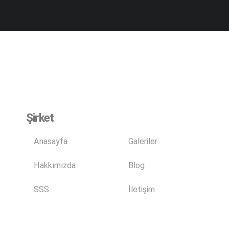
Şirket
Anasayfa
Galeriler
Hakkımızda
Blog
SSS
İletişim