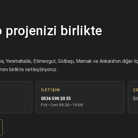
 projenizi birlikte
 Yenimahalle, Etimesgut, Gölbaşı, Mamak ve Ankara’nın diğer ilç
ını birlikte netleştiriyoruz.
İLETIŞIM
Ç
0536 590 20 35
St
Pzt–Cmt 09:30–19:00