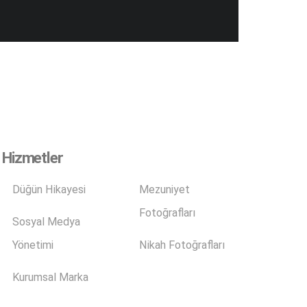
Hizmetler
Düğün Hikayesi
Mezuniyet
Fotoğrafları
Sosyal Medya
Yönetimi
Nikah Fotoğrafları
Kurumsal Marka