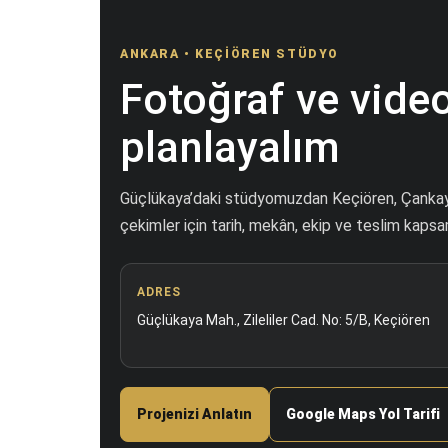
ANKARA • KEÇIÖREN STÜDYO
Fotoğraf ve video
planlayalım
Güçlükaya’daki stüdyomuzdan Keçiören, Çankaya,
çekimler için tarih, mekân, ekip ve teslim kapsam
ADRES
Güçlükaya Mah., Zileliler Cad. No: 5/B, Keçiören
Projenizi Anlatın
Google Maps Yol Tarifi