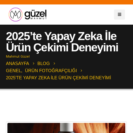
2025’te Yapay Zeka İle
Ürün Çekimi Deneyimi
Mahmut Güzel
ANASAYFA
BLOG
GENEL
,
ÜRÜN FOTOĞRAFÇILIĞI
2025’TE YAPAY ZEKA İLE ÜRÜN ÇEKIMI DENEYIMI