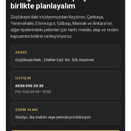
birlikte planlayalım
Güçlükaya’daki stüdyomuzdan Keçiören, Çankaya,
Yenimahalle, Etimesgut, Gölbaşı, Mamak ve Ankara’nın
diğer ilçelerindeki çekimler için tarih, mekân, ekip ve teslim
kapsamını birlikte netleştiriyoruz.
ADRES
Güçlükaya Mah., Zileliler Cad. No: 5/B, Keçiören
İLETIŞIM
0536 590 20 35
Pzt–Cmt 09:30–19:00
ÇEKIM ALANI
Stüdyo, dış mekân veya yerinde prodüksiyon