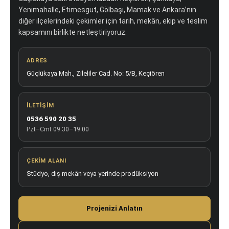
Yenimahalle, Etimesgut, Gölbaşı, Mamak ve Ankara’nın
diğer ilçelerindeki çekimler için tarih, mekân, ekip ve teslim
kapsamını birlikte netleştiriyoruz.
ADRES
Güçlükaya Mah., Zileliler Cad. No: 5/B, Keçiören
İLETIŞIM
0536 590 20 35
Pzt–Cmt 09:30–19:00
ÇEKIM ALANI
Stüdyo, dış mekân veya yerinde prodüksiyon
Projenizi Anlatın