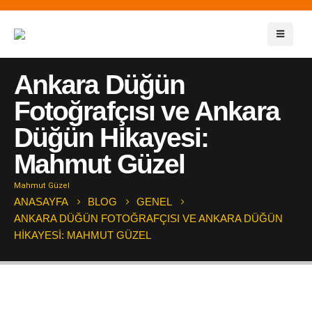
Ankara Düğün
Fotoğrafçısı ve Ankara
Düğün Hikayesi:
Mahmut Güzel
Mahmut Güzel
ANASAYFA
BLOG
GENEL
ANKARA DÜĞÜN FOTOĞRAFÇISI VE ANKARA DÜĞÜN
HIKAYESI: MAHMUT GÜZEL