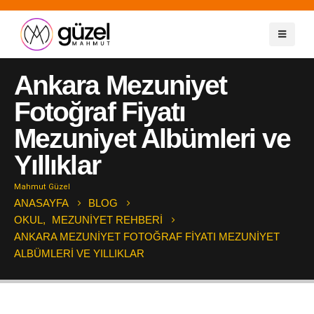
Ankara Mezuniyet
Fotoğraf Fiyatı
Mezuniyet Albümleri ve
Yıllıklar
Mahmut Güzel
ANASAYFA
BLOG
OKUL
,
MEZUNIYET REHBERI
ANKARA MEZUNIYET FOTOĞRAF FIYATI MEZUNIYET
ALBÜMLERI VE YILLIKLAR