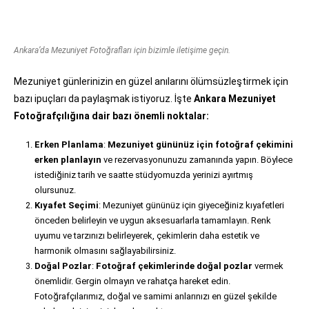
Ankara’da Mezuniyet Fotoğrafları için bizimle iletişime geçin.
Mezuniyet günlerinizin en güzel anılarını ölümsüzleştirmek için
bazı ipuçları da paylaşmak istiyoruz. İşte
Ankara Mezuniyet
Fotoğrafçılığına dair bazı önemli noktalar:
Erken Planlama
:
Mezuniyet gününüz için fotoğraf çekimini
erken planlayın
ve rezervasyonunuzu zamanında yapın. Böylece
istediğiniz tarih ve saatte stüdyomuzda yerinizi ayırtmış
olursunuz.
Kıyafet Seçimi
: Mezuniyet gününüz için giyeceğiniz kıyafetleri
önceden belirleyin ve uygun aksesuarlarla tamamlayın. Renk
uyumu ve tarzınızı belirleyerek, çekimlerin daha estetik ve
harmonik olmasını sağlayabilirsiniz.
Doğal Pozlar
:
Fotoğraf çekimlerinde doğal pozlar
vermek
önemlidir. Gergin olmayın ve rahatça hareket edin.
Fotoğrafçılarımız, doğal ve samimi anlarınızı en güzel şekilde