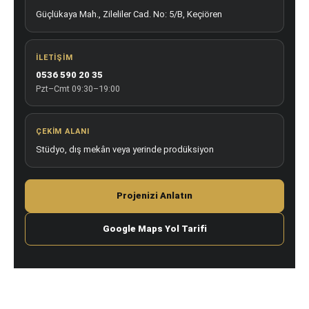
Güçlükaya Mah., Zileliler Cad. No: 5/B, Keçiören
İLETIŞIM
0536 590 20 35
Pzt–Cmt 09:30–19:00
ÇEKIM ALANI
Stüdyo, dış mekân veya yerinde prodüksiyon
Projenizi Anlatın
Google Maps Yol Tarifi