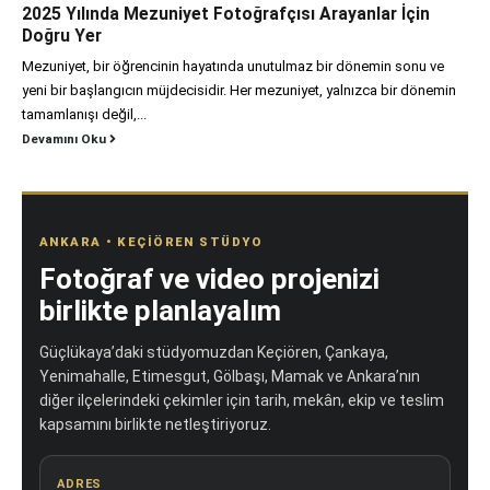
2025 Yılında Mezuniyet Fotoğrafçısı Arayanlar İçin
Doğru Yer
Mezuniyet, bir öğrencinin hayatında unutulmaz bir dönemin sonu ve
yeni bir başlangıcın müjdecisidir. Her mezuniyet, yalnızca bir dönemin
tamamlanışı değil,...
Devamını Oku
ANKARA • KEÇIÖREN STÜDYO
Fotoğraf ve video projenizi
birlikte planlayalım
Güçlükaya’daki stüdyomuzdan Keçiören, Çankaya,
Yenimahalle, Etimesgut, Gölbaşı, Mamak ve Ankara’nın
diğer ilçelerindeki çekimler için tarih, mekân, ekip ve teslim
kapsamını birlikte netleştiriyoruz.
ADRES