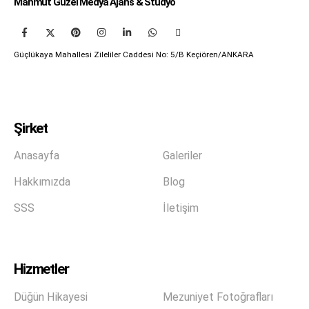
Mahmut Güzel Medya Ajans & Stüdyo
Güçlükaya Mahallesi Zileliler Caddesi No: 5/B Keçiören/ANKARA
Şirket
Anasayfa
Galeriler
Hakkımızda
Blog
SSS
İletişim
Hizmetler
Düğün Hikayesi
Mezuniyet Fotoğrafları