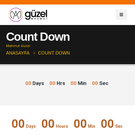
Count Down
Mahmut Güzel
ANASAYFA
COUNT DOWN
00
Days
00
Hrs
00
Min
00
Sec
00
00
00
00
Days
Hours
Min
Sec