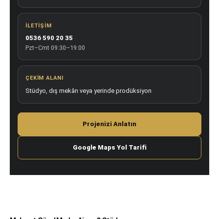
İLETIŞIM
0536 590 20 35
Pzt–Cmt 09:30–19:00
ÇEKIM ALANI
Stüdyo, dış mekân veya yerinde prodüksiyon
Projenizi Anlatın
Google Maps Yol Tarifi