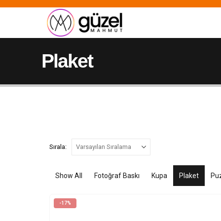
Plaket
Sırala:
Show All
Fotoğraf Baskı
Kupa
Plaket
Puz
-17%