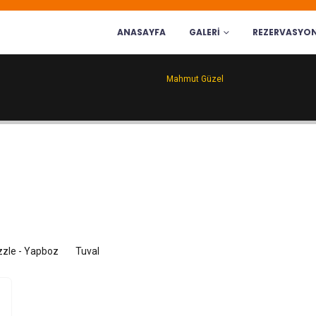
ANASAYFA
GALERI
REZERVASYO
Mahmut Güzel
zle - Yapboz
Tuval