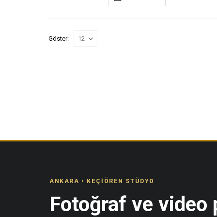
₺490,00.
Göster:
ANKARA • KEÇIÖREN STÜDYO
Fotoğraf ve video p