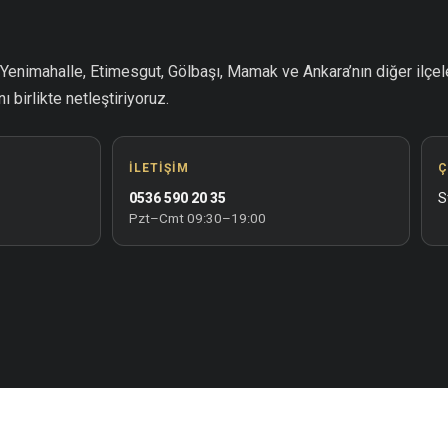
enimahalle, Etimesgut, Gölbaşı, Mamak ve Ankara’nın diğer ilçel
 birlikte netleştiriyoruz.
İLETIŞIM
Ç
0536 590 20 35
S
Pzt–Cmt 09:30–19:00