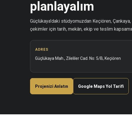
planlayalım
Güçlükaya’daki stüdyomuzdan Keçiören, Çankaya, Y
çekimler için tarih, mekân, ekip ve teslim kapsamını
ADRES
Güçlükaya Mah., Zileliler Cad. No: 5/B, Keçiören
Projenizi Anlatın
Google Maps Yol Tarifi