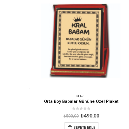
PLAKET
Orta Boy Babalar Gününe Özel Plaket
0
out of 5
Orijinal
Şu
₺
490,00
₺
590,00
fiyat:
andaki
₺590,00.
fiyat:
SEPETE EKLE