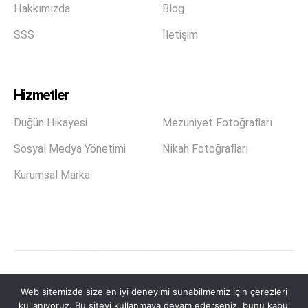
Hakkımızda
Blog
SSS
İletişim
Hizmetler
Düğün Hikayesi
Mezuniyet Fotoğrafları
Sosyal Medya Yönetimi
Nikah Fotoğrafları
Kurumsal Marka
Mahmut Güzel Stüdyo & Medya © 2026. Tüm hakları
Web sitemizde size en iyi deneyimi sunabilmemiz için çerezleri
saklıdır.
kullanıyoruz. Bu siteyi kullanmaya devam ederseniz, bunu kabul