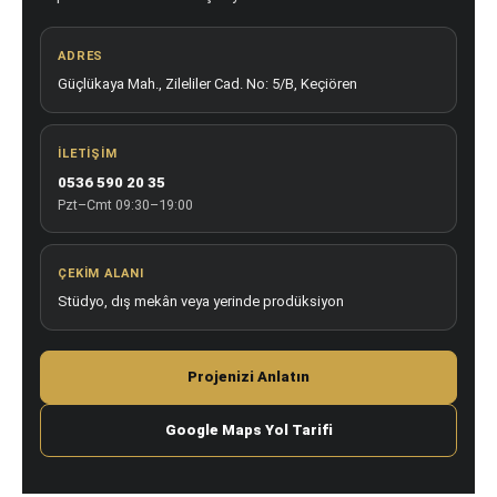
ADRES
Güçlükaya Mah., Zileliler Cad. No: 5/B, Keçiören
İLETIŞIM
0536 590 20 35
Pzt–Cmt 09:30–19:00
ÇEKIM ALANI
Stüdyo, dış mekân veya yerinde prodüksiyon
Projenizi Anlatın
Google Maps Yol Tarifi