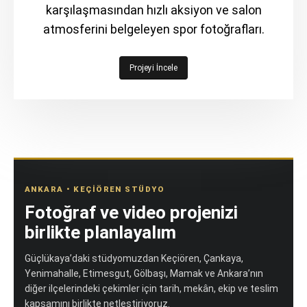
karşılaşmasından hızlı aksiyon ve salon
atmosferini belgeleyen spor fotoğrafları.
Projeyi İncele
ANKARA • KEÇIÖREN STÜDYO
Fotoğraf ve video projenizi
birlikte planlayalım
Güçlükaya’daki stüdyomuzdan Keçiören, Çankaya,
Yenimahalle, Etimesgut, Gölbaşı, Mamak ve Ankara’nın
diğer ilçelerindeki çekimler için tarih, mekân, ekip ve teslim
kapsamını birlikte netleştiriyoruz.