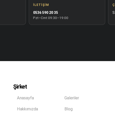
İLETIŞIM
Ç
0536 590 20 35
S
Pzt–Cmt 09:30–19:00
Şirket
Anasayfa
Galeriler
Hakkımızda
Blog