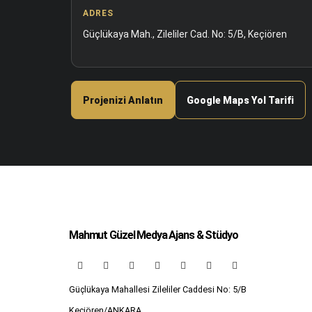
ADRES
Güçlükaya Mah., Zileliler Cad. No: 5/B, Keçiören
Projenizi Anlatın
Google Maps Yol Tarifi
Mahmut Güzel Medya Ajans & Stüdyo
Güçlükaya Mahallesi Zileliler Caddesi No: 5/B
Keçiören/ANKARA