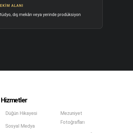
EKIM ALANI
tüdyo, dış mekân veya yerinde prodüksiyon
Hizmetler
Düğün Hikayesi
Mezuniyet
Fotoğrafları
Sosyal Medya