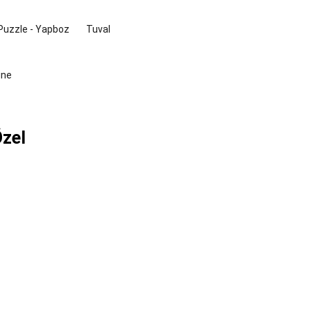
Puzzle - Yapboz
Tuval
Özel