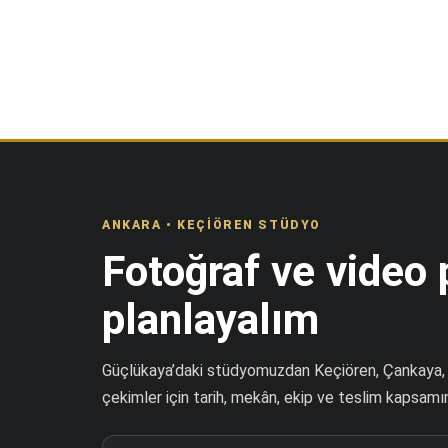
ANKARA • KEÇIÖREN STÜDYO
Fotoğraf ve video p
planlayalım
Güçlükaya’daki stüdyomuzdan Keçiören, Çankaya, Y
çekimler için tarih, mekân, ekip ve teslim kapsamını