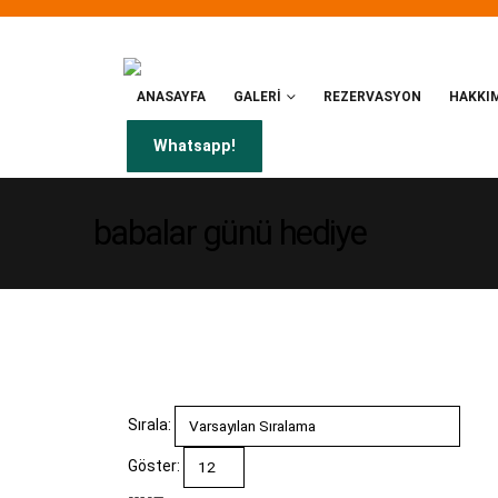
ANASAYFA
GALERI
REZERVASYON
HAKKI
Whatsapp!
babalar günü hediye
Sırala:
Göster: