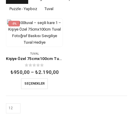
Puzzle - Yapboz
Tuval
-5%
TUVAL
Kişiye Özel 75cmx100cm Tuval Fotoğraf Baskısı Sevgiliye Tuval Hediye
0
out of 5
Fiyat
₺
950,00
–
₺
2.190,00
aralığı:
₺950,00
Bu
SEÇENEKLER
-
ürünün
₺2.190,00
birden
fazla
varyasyonu
var.
Seçenekler
ürün