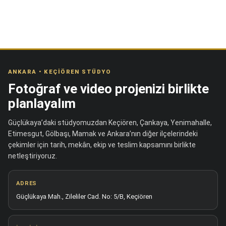
sayfasından
seçilebilir
ANKARA • KEÇIÖREN STÜDYO
Fotoğraf ve video projenizi birlikte
planlayalım
Güçlükaya’daki stüdyomuzdan Keçiören, Çankaya, Yenimahalle,
Etimesgut, Gölbaşı, Mamak ve Ankara’nın diğer ilçelerindeki
çekimler için tarih, mekân, ekip ve teslim kapsamını birlikte
netleştiriyoruz.
ADRES
Güçlükaya Mah., Zileliler Cad. No: 5/B, Keçiören