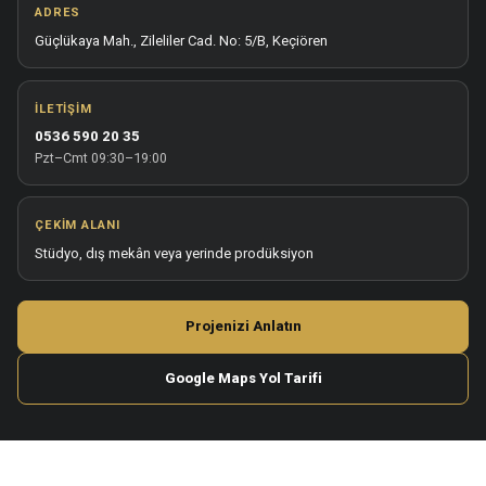
ADRES
Güçlükaya Mah., Zileliler Cad. No: 5/B, Keçiören
İLETIŞIM
0536 590 20 35
Pzt–Cmt 09:30–19:00
ÇEKIM ALANI
Stüdyo, dış mekân veya yerinde prodüksiyon
Projenizi Anlatın
Google Maps Yol Tarifi