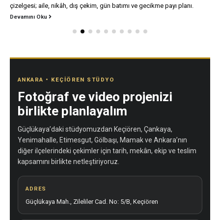
çizelgesi; aile, nikâh, dış çekim, gün batımı ve gecikme payı planı.
Devamını Oku
ANKARA • KEÇIÖREN STÜDYO
Fotoğraf ve video projenizi
birlikte planlayalım
Güçlükaya’daki stüdyomuzdan Keçiören, Çankaya,
Yenimahalle, Etimesgut, Gölbaşı, Mamak ve Ankara’nın
diğer ilçelerindeki çekimler için tarih, mekân, ekip ve teslim
kapsamını birlikte netleştiriyoruz.
ADRES
Güçlükaya Mah., Zileliler Cad. No: 5/B, Keçiören