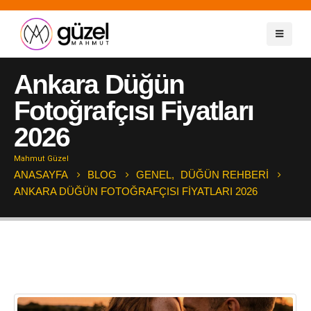
Ankara Düğün
Fotoğrafçısı Fiyatları
2026
Mahmut Güzel
ANASAYFA
BLOG
GENEL
,
DÜĞÜN REHBERI
ANKARA DÜĞÜN FOTOĞRAFÇISI FIYATLARI 2026