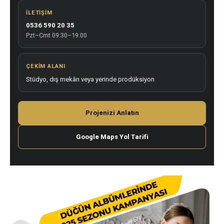
İLETIŞIM
0536 590 20 35
Pzt–Cmt 09:30–19:00
ÇEKIM ALANI
Stüdyo, dış mekân veya yerinde prodüksiyon
Projenizi Anlatın
Google Maps Yol Tarifi